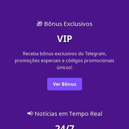
🎁 Bônus Exclusivos
VIP
Receba bônus exclusivos do Telegram,
promoções especiais e códigos promocionais
únicos!
Ver Bônus
📢 Notícias em Tempo Real
24/7