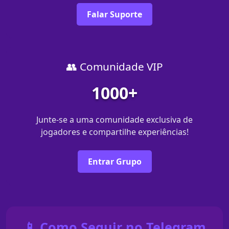
Falar Suporte
👥 Comunidade VIP
1000+
Junte-se a uma comunidade exclusiva de
jogadores e compartilhe experiências!
Entrar Grupo
📱 Como Seguir no Telegram