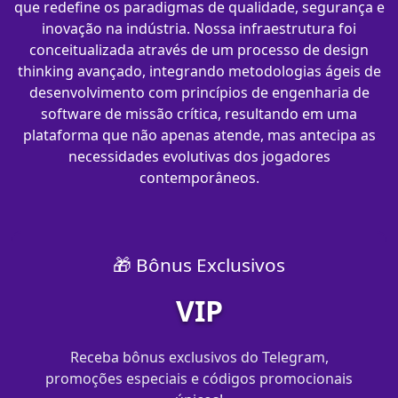
que redefine os paradigmas de qualidade, segurança e
inovação na indústria. Nossa infraestrutura foi
conceitualizada através de um processo de design
thinking avançado, integrando metodologias ágeis de
desenvolvimento com princípios de engenharia de
software de missão crítica, resultando em uma
plataforma que não apenas atende, mas antecipa as
necessidades evolutivas dos jogadores
contemporâneos.
🎁 Bônus Exclusivos
VIP
Receba bônus exclusivos do Telegram,
promoções especiais e códigos promocionais