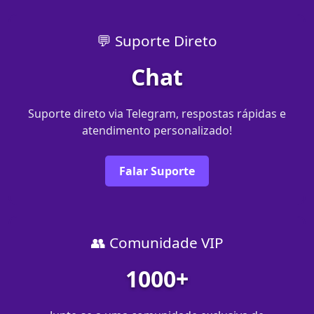
💬 Suporte Direto
Chat
Suporte direto via Telegram, respostas rápidas e
atendimento personalizado!
Falar Suporte
👥 Comunidade VIP
1000+