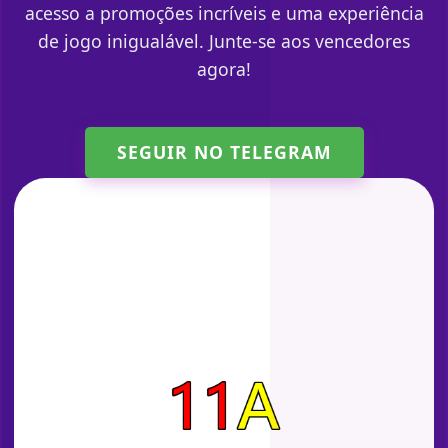
acesso a promoções incríveis e uma experiência
de jogo inigualável. Junte-se aos vencedores
agora!
SEGUIR NO TELEGRAM