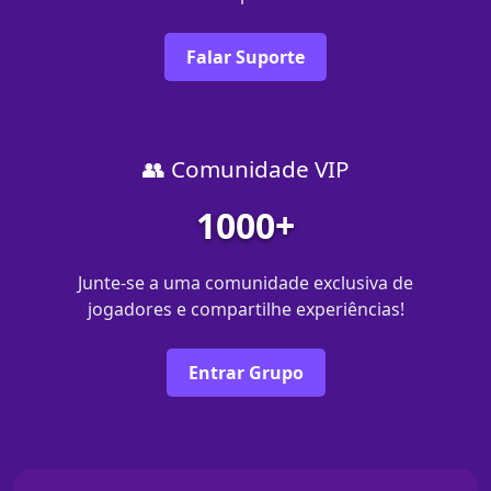
Falar Suporte
👥 Comunidade VIP
1000+
Junte-se a uma comunidade exclusiva de
jogadores e compartilhe experiências!
Entrar Grupo