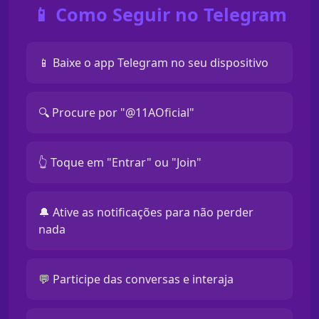
📱 Como Seguir no Telegram
📱 Baixe o app Telegram no seu dispositivo
🔍 Procure por "@11AOficial"
👆 Toque em "Entrar" ou "Join"
🔔 Ative as notificações para não perder
nada
💬 Participe das conversas e interaja