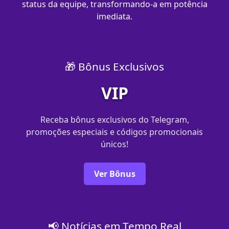
status da equipe, transformando-a em potência
imediata.
🎁 Bônus Exclusivos
VIP
Receba bônus exclusivos do Telegram,
promoções especiais e códigos promocionais
únicos!
Ver Bônus
📢 Notícias em Tempo Real