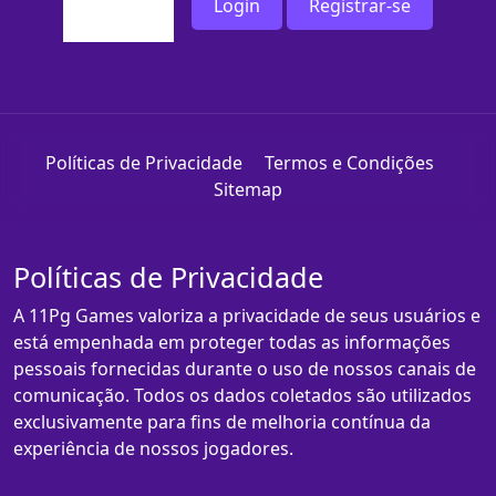
Login
Registrar-se
Políticas de Privacidade
Termos e Condições
Sitemap
Políticas de Privacidade
A 11Pg Games valoriza a privacidade de seus usuários e
está empenhada em proteger todas as informações
pessoais fornecidas durante o uso de nossos canais de
comunicação. Todos os dados coletados são utilizados
exclusivamente para fins de melhoria contínua da
experiência de nossos jogadores.