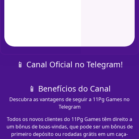
📱 Canal Oficial no Telegram!
📱 Benefícios do Canal
Descubra as vantagens de seguir a 11Pg Games no
Telegram
Todos os novos clientes do 11Pg Games têm direito a
um bônus de boas-vindas, que pode ser um bônus de
primeiro depósito ou rodadas grátis em um caça-