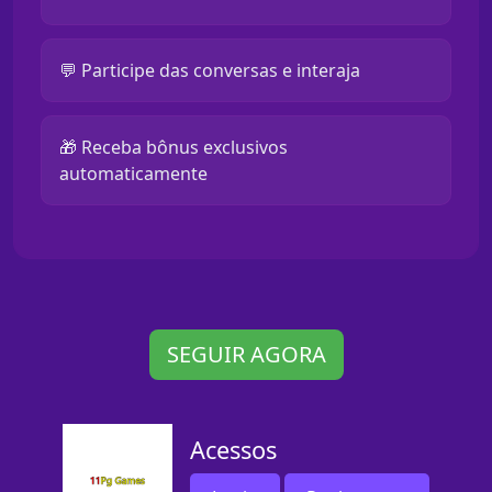
💬 Participe das conversas e interaja
🎁 Receba bônus exclusivos
automaticamente
SEGUIR AGORA
Acessos