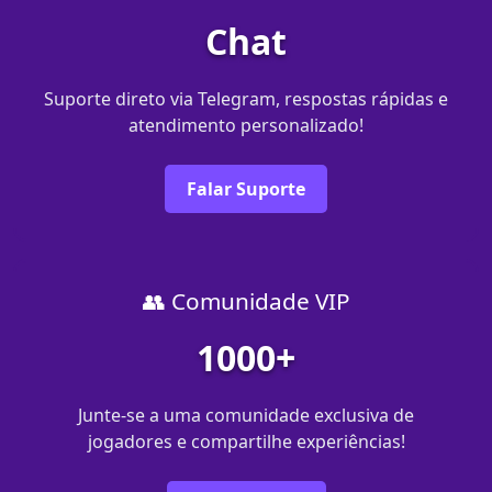
Chat
Suporte direto via Telegram, respostas rápidas e
atendimento personalizado!
Falar Suporte
👥 Comunidade VIP
1000+
Junte-se a uma comunidade exclusiva de
jogadores e compartilhe experiências!