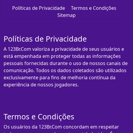
Políticas de Privacidade
Termos e Condições
Sitemap
Políticas de Privacidade
A 123Br.Com valoriza a privacidade de seus usuários e
está empenhada em proteger todas as informações
pessoais fornecidas durante o uso de nossos canais de
comunicação. Todos os dados coletados são utilizados
exclusivamente para fins de melhoria contínua da
experiência de nossos jogadores.
Termos e Condições
Os usuários da 123Br.Com concordam em respeitar