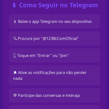
📱 Como Seguir no Telegram
📱 Baixe o app Telegram no seu dispositivo
🔍 Procure por "@123Br.ComOficial"
👆 Toque em "Entrar" ou "Join"
🔔 Ative as notificações para não perder
nada
💬 Participe das conversas e interaja