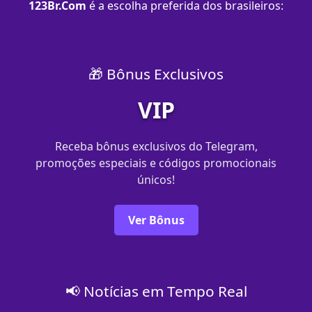
123Br.Com
é a escolha preferida dos brasileiros:
🎁 Bônus Exclusivos
VIP
Receba bônus exclusivos do Telegram,
promoções especiais e códigos promocionais
únicos!
Ver Bônus
📢 Notícias em Tempo Real