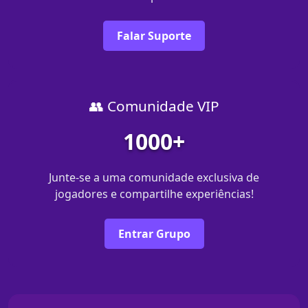
Falar Suporte
👥 Comunidade VIP
1000+
Junte-se a uma comunidade exclusiva de
jogadores e compartilhe experiências!
Entrar Grupo