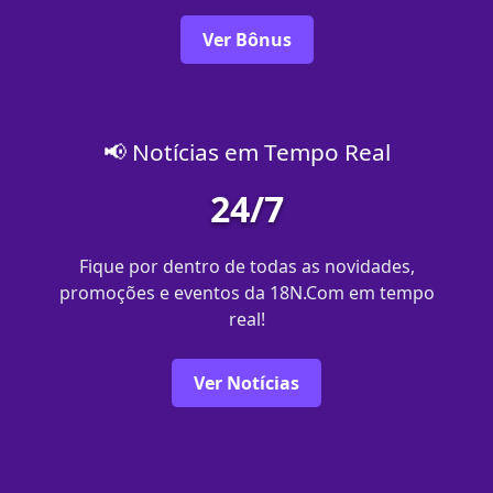
Ver Bônus
📢 Notícias em Tempo Real
24/7
Fique por dentro de todas as novidades,
promoções e eventos da 18N.Com em tempo
real!
Ver Notícias