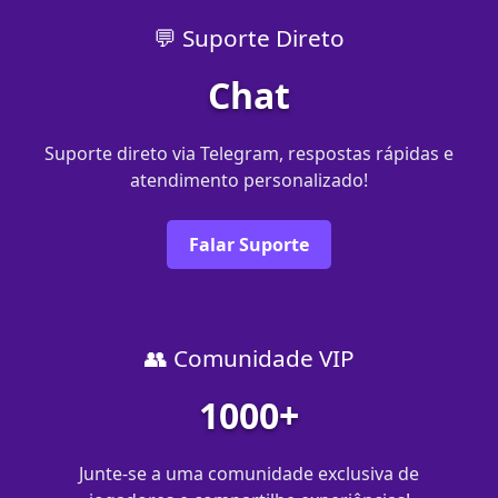
💬 Suporte Direto
Chat
Suporte direto via Telegram, respostas rápidas e
atendimento personalizado!
Falar Suporte
👥 Comunidade VIP
1000+
Junte-se a uma comunidade exclusiva de