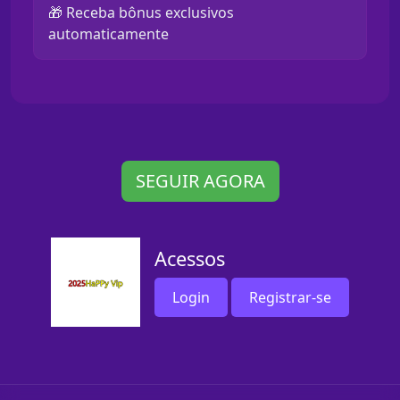
🎁 Receba bônus exclusivos
automaticamente
SEGUIR AGORA
Acessos
Login
Registrar-se