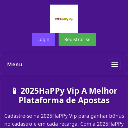
Login
Registrar-se
Menu
📱 2025HaPPy Vip A Melhor
Plataforma de Apostas
Cadastre-se na 2025HaPPy Vip para ganhar bônus
no cadastro e em cada recarga. Com a 2025HaPPy