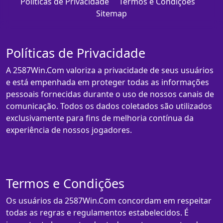
Políticas de Privacidade
Termos e Condições
Sitemap
Políticas de Privacidade
A 2587Win.Com valoriza a privacidade de seus usuários
e está empenhada em proteger todas as informações
pessoais fornecidas durante o uso de nossos canais de
comunicação. Todos os dados coletados são utilizados
exclusivamente para fins de melhoria contínua da
experiência de nossos jogadores.
Termos e Condições
Os usuários da 2587Win.Com concordam em respeitar
todas as regras e regulamentos estabelecidos. É