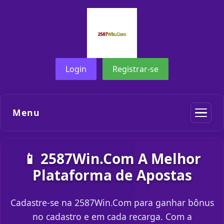
Login
Registrar-se
Menu
📱 2587Win.Com A Melhor
Plataforma de Apostas
Cadastre-se na 2587Win.Com para ganhar bônus
no cadastro e em cada recarga. Com a