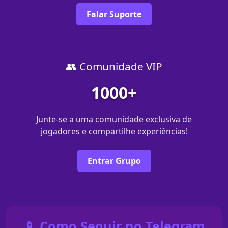
Falar Suporte
👥 Comunidade VIP
1000+
Junte-se a uma comunidade exclusiva de
jogadores e compartilhe experiências!
Entrar Grupo
📱 Como Seguir no Telegram