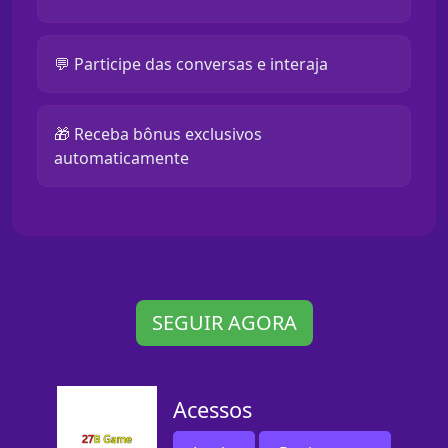
💬 Participe das conversas e interaja
🎁 Receba bônus exclusivos
automaticamente
SEGUIR AGORA
Acessos