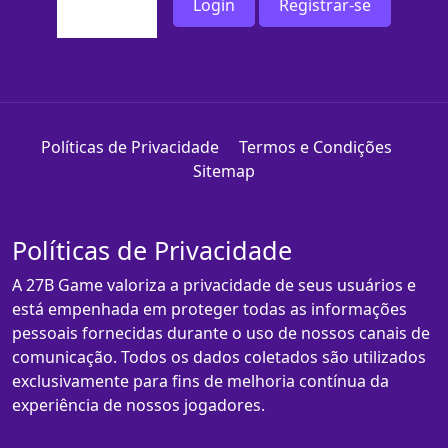
Login
Registrar-se
Políticas de Privacidade
Termos e Condições
Sitemap
Políticas de Privacidade
A 27B Game valoriza a privacidade de seus usuários e
está empenhada em proteger todas as informações
pessoais fornecidas durante o uso de nossos canais de
comunicação. Todos os dados coletados são utilizados
exclusivamente para fins de melhoria contínua da
experiência de nossos jogadores.