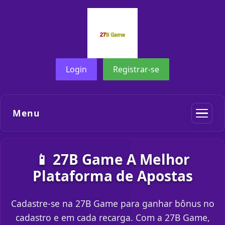
Login
Registrar-se
Menu
📱 27B Game A Melhor
Plataforma de Apostas
Cadastre-se na 27B Game para ganhar bônus no
cadastro e em cada recarga. Com a 27B Game,