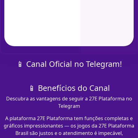
📱 Canal Oficial no Telegram!
📱 Benefícios do Canal
Descubra as vantagens de seguir a 27E Plataforma no
Telegram
A plataforma 27E Plataforma tem funções completas e
gráficos impressionantes — os jogos da 27E Plataforma
Brasil são justos e o atendimento é impecável,