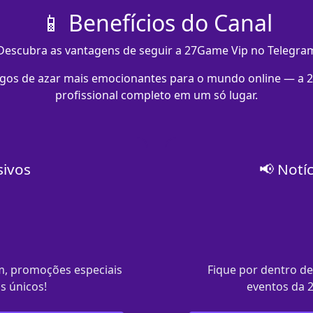
📱 Benefícios do Canal
Descubra as vantagens de seguir a 27Game Vip no Telegra
jogos de azar mais emocionantes para o mundo online — a 
profissional completo em um só lugar.
sivos
📢 Notí
m, promoções especiais
Fique por dentro d
s únicos!
eventos da 