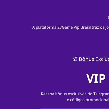
A plataforma 27Game Vip Brasil traz os 
🎁 Bônus Exclu
VIP
Receba bônus exclusivos do Telegra
e códigos promocionai