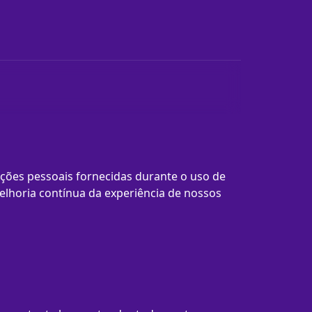
ções pessoais fornecidas durante o uso de
elhoria contínua da experiência de nossos