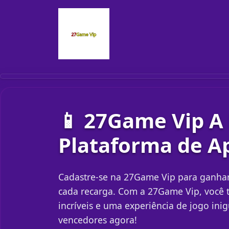
📱 27Game Vip A
Plataforma de A
Cadastre-se na 27Game Vip para ganha
cada recarga. Com a 27Game Vip, você
incríveis e uma experiência de jogo inig
vencedores agora!