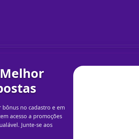
 Melhor
postas
r bônus no cadastro e em
 tem acesso a promoções
ualável. Junte-se aos