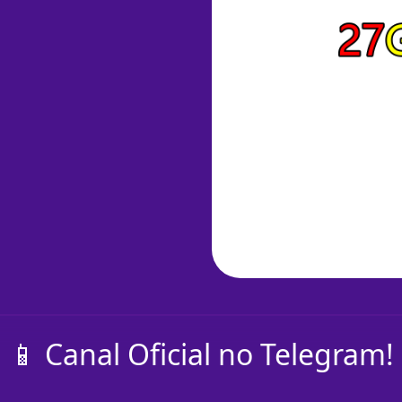
📱 Canal Oficial no Telegram!