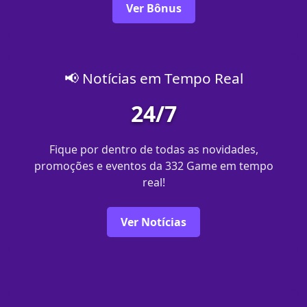
Ver Bônus
📢 Notícias em Tempo Real
24/7
Fique por dentro de todas as novidades,
promoções e eventos da 332 Game em tempo
real!
Ver Notícias