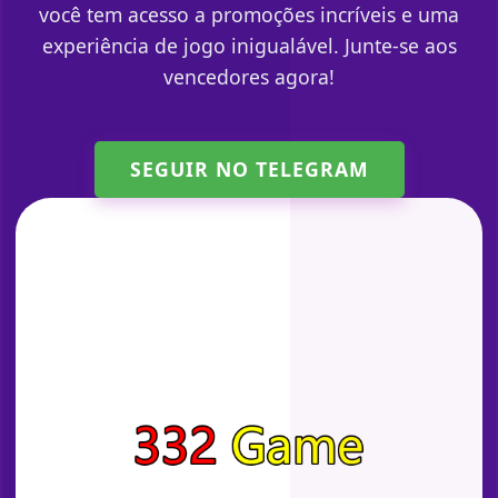
você tem acesso a promoções incríveis e uma
experiência de jogo inigualável. Junte-se aos
vencedores agora!
SEGUIR NO TELEGRAM