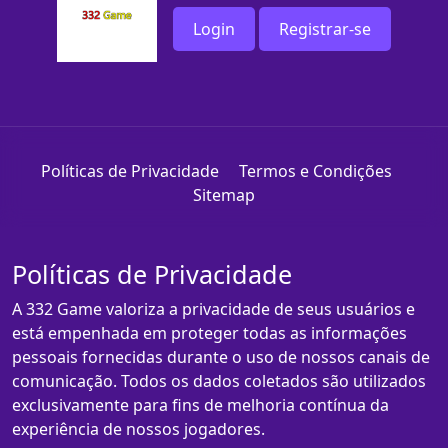
Login
Registrar-se
Políticas de Privacidade
Termos e Condições
Sitemap
Políticas de Privacidade
A 332 Game valoriza a privacidade de seus usuários e
está empenhada em proteger todas as informações
pessoais fornecidas durante o uso de nossos canais de
comunicação. Todos os dados coletados são utilizados
exclusivamente para fins de melhoria contínua da
experiência de nossos jogadores.