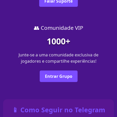
Falar Suporte
👥 Comunidade VIP
1000+
Junte-se a uma comunidade exclusiva de
jogadores e compartilhe experiências!
Entrar Grupo
📱 Como Seguir no Telegram