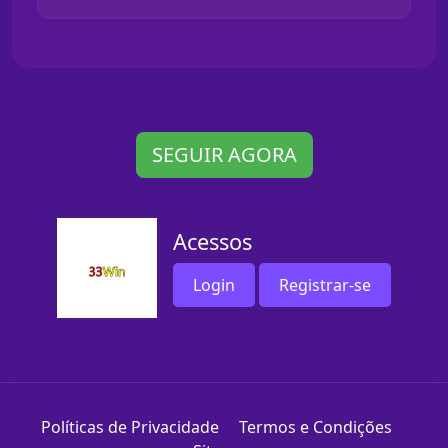
SEGUIR AGORA
Acessos
Login
Registrar-se
Políticas de Privacidade
Termos e Condições