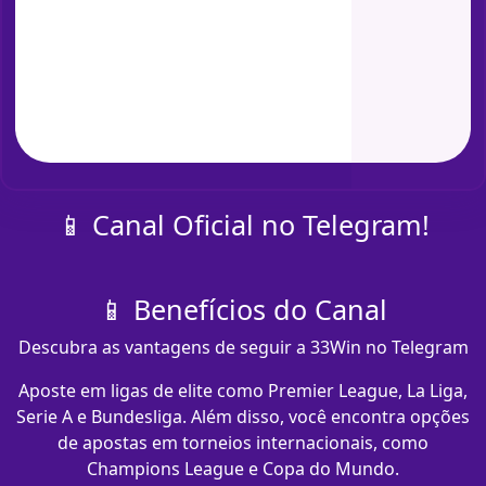
📱 Canal Oficial no Telegram!
📱 Benefícios do Canal
Descubra as vantagens de seguir a 33Win no Telegram
Aposte em ligas de elite como Premier League, La Liga,
Serie A e Bundesliga. Além disso, você encontra opções
de apostas em torneios internacionais, como
Champions League e Copa do Mundo.