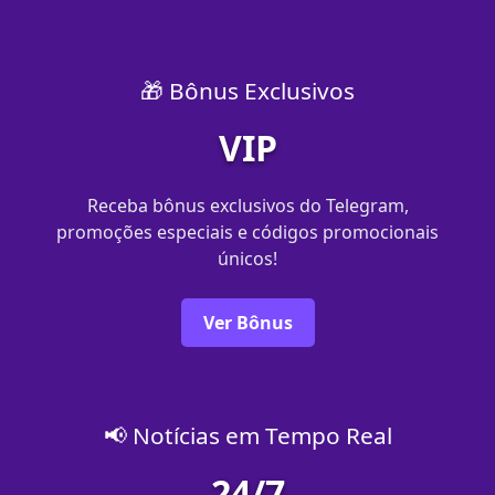
🎁 Bônus Exclusivos
VIP
Receba bônus exclusivos do Telegram,
promoções especiais e códigos promocionais
únicos!
Ver Bônus
📢 Notícias em Tempo Real
24/7