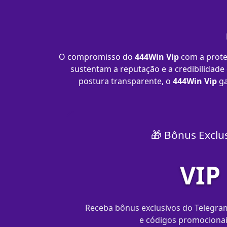
O compromisso do
444Win Vip
com a proteç
sustentam a reputação e a credibilidade
postura transparente, o
444Win Vip
ga
🎁 Bônus Exclu
VIP
Receba bônus exclusivos do Telegra
e códigos promocionai