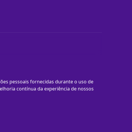
ções pessoais fornecidas durante o uso de
elhoria contínua da experiência de nossos