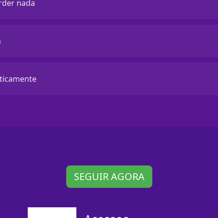
erder nada
a
aticamente
SEGUIR AGORA