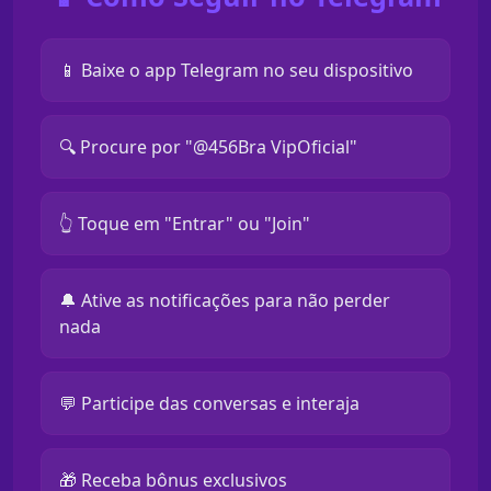
📱 Baixe o app Telegram no seu dispositivo
🔍 Procure por "@456Bra VipOficial"
👆 Toque em "Entrar" ou "Join"
🔔 Ative as notificações para não perder
nada
💬 Participe das conversas e interaja
🎁 Receba bônus exclusivos