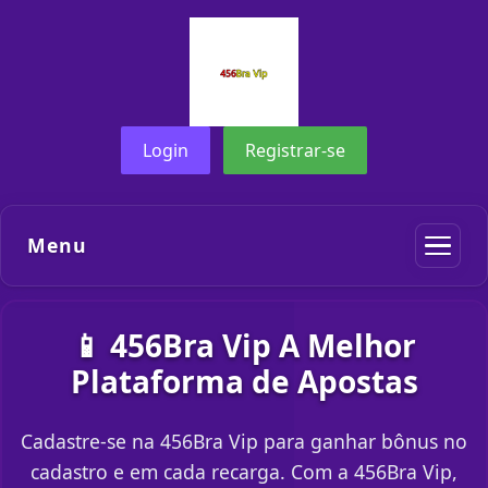
Login
Registrar-se
Menu
📱 456Bra Vip A Melhor
Plataforma de Apostas
Cadastre-se na 456Bra Vip para ganhar bônus no
cadastro e em cada recarga. Com a 456Bra Vip,