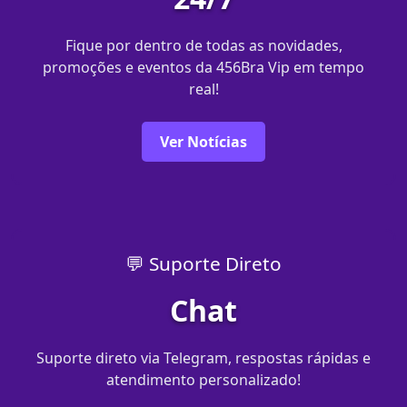
Fique por dentro de todas as novidades,
promoções e eventos da 456Bra Vip em tempo
real!
Ver Notícias
💬 Suporte Direto
Chat
Suporte direto via Telegram, respostas rápidas e
atendimento personalizado!