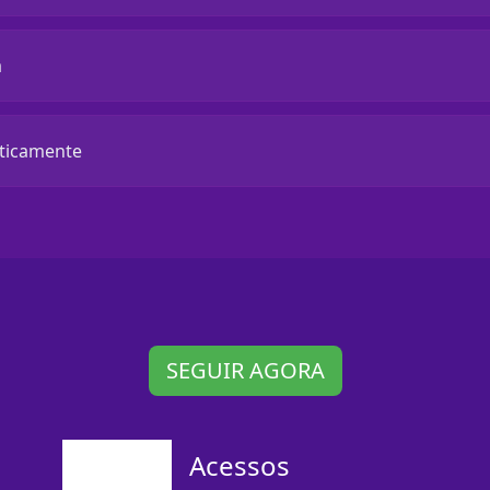
a
aticamente
SEGUIR AGORA
Acessos