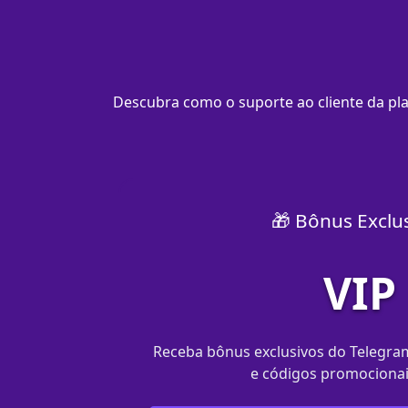
Descubra como o suporte ao cliente da pl
🎁 Bônus Exclu
VIP
Receba bônus exclusivos do Telegra
e códigos promocionai