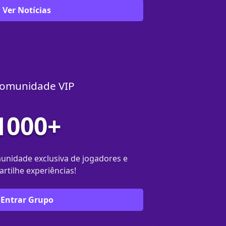
Ver Notícias
Comunidade VIP
1000+
unidade exclusiva de jogadores e
rtilhe experiências!
Entrar Grupo