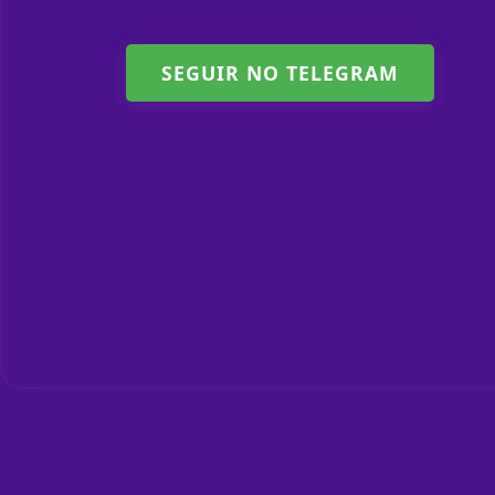
SEGUIR NO TELEGRAM