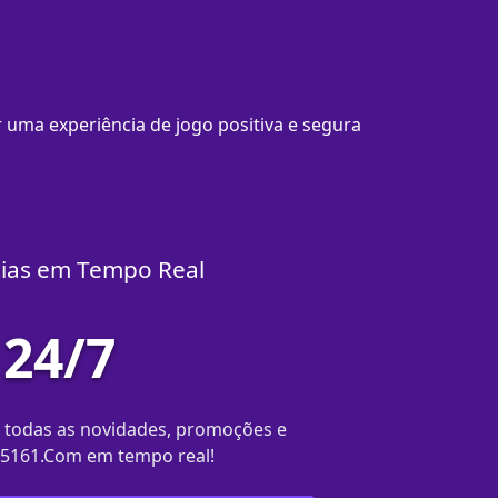
 uma experiência de jogo positiva e segura
cias em Tempo Real
24/7
e todas as novidades, promoções e
 5161.Com em tempo real!