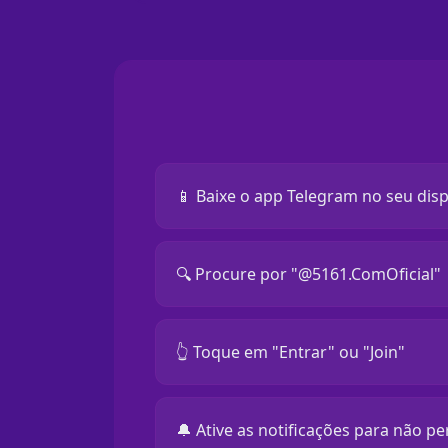
📱 Baixe o app Telegram no seu disp
🔍 Procure por "@5161.ComOficial"
👆 Toque em "Entrar" ou "Join"
🔔 Ative as notificações para não p