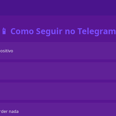
📱 Como Seguir no Telegram
ositivo
erder nada