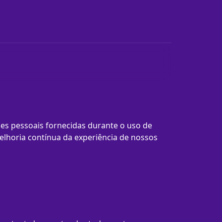
es pessoais fornecidas durante o uso de
elhoria contínua da experiência de nossos