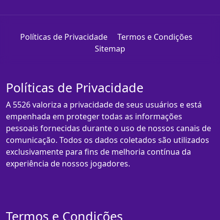
Políticas de Privacidade
Termos e Condições
Sitemap
Políticas de Privacidade
A 5526 valoriza a privacidade de seus usuários e está
empenhada em proteger todas as informações
pessoais fornecidas durante o uso de nossos canais de
comunicação. Todos os dados coletados são utilizados
exclusivamente para fins de melhoria contínua da
experiência de nossos jogadores.
Termos e Condições