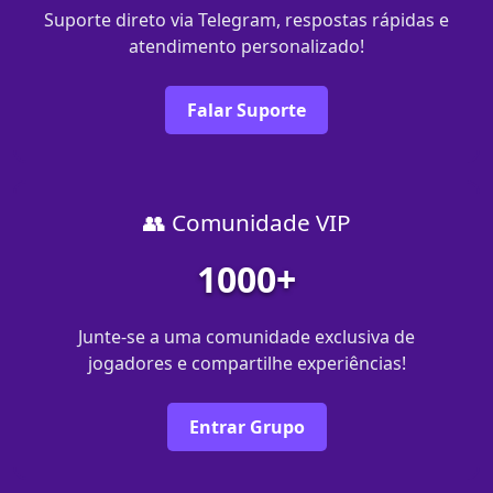
Suporte direto via Telegram, respostas rápidas e
atendimento personalizado!
Falar Suporte
👥 Comunidade VIP
1000+
Junte-se a uma comunidade exclusiva de
jogadores e compartilhe experiências!
Entrar Grupo