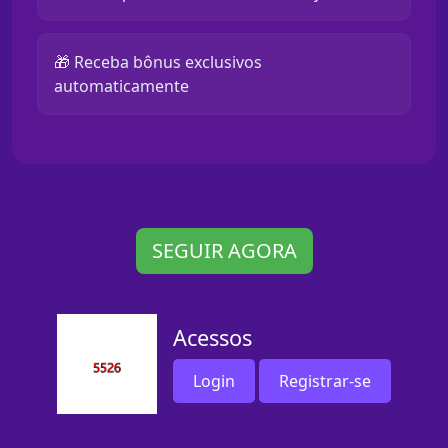
🎁 Receba bônus exclusivos
automaticamente
SEGUIR AGORA
Acessos
Login
Registrar-se