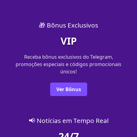
🎁 Bônus Exclusivos
VIP
Receba bônus exclusivos do Telegram,
promoções especiais e códigos promocionais
únicos!
Ver Bônus
📢 Notícias em Tempo Real
24/7