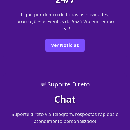
Fique por dentro de todas as novidades,
promoções e eventos da 5526 Vip em tempo
real!
Ver Notícias
💬 Suporte Direto
Chat
Suporte direto via Telegram, respostas rápidas e
atendimento personalizado!