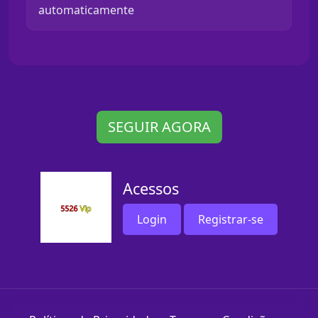
automaticamente
SEGUIR AGORA
Acessos
Login
Registrar-se