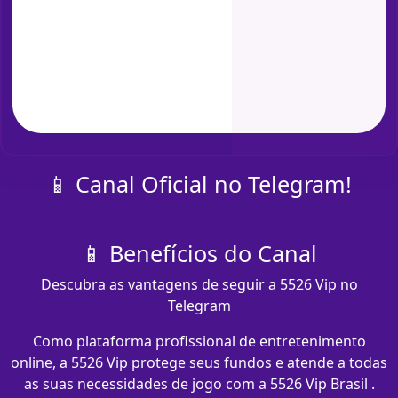
📱 Canal Oficial no Telegram!
📱 Benefícios do Canal
Descubra as vantagens de seguir a 5526 Vip no
Telegram
Como plataforma profissional de entretenimento
online, a 5526 Vip protege seus fundos e atende a todas
as suas necessidades de jogo com a 5526 Vip Brasil .