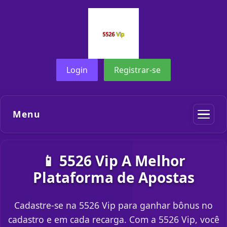
Login
Registrar-se
Menu
📱 5526 Vip A Melhor
Plataforma de Apostas
Cadastre-se na 5526 Vip para ganhar bônus no
cadastro e em cada recarga. Com a 5526 Vip, você