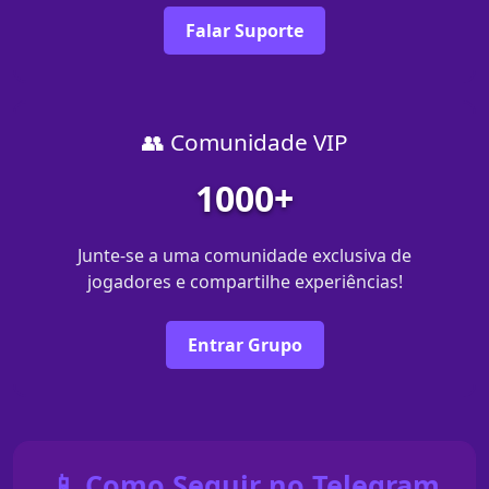
Falar Suporte
👥 Comunidade VIP
1000+
Junte-se a uma comunidade exclusiva de
jogadores e compartilhe experiências!
Entrar Grupo
📱 Como Seguir no Telegram