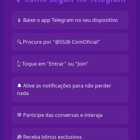
📱 Baixe o app Telegram no seu dispositivo
🔍 Procure por "@5536 ComOficial"
👆 Toque em "Entrar" ou "Join"
🔔 Ative as notificações para não perder
nada
💬 Participe das conversas e interaja
🎁 Receba bônus exclusivos