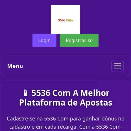
Login
Registrar-se
Menu
📱 5536 Com A Melhor
Plataforma de Apostas
Cadastre-se na 5536 Com para ganhar bônus no
cadastro e em cada recarga. Com a 5536 Com,