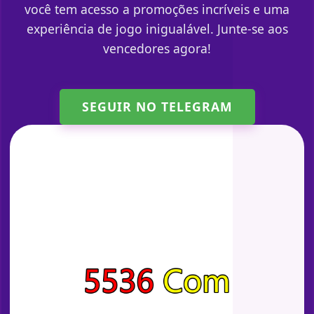
você tem acesso a promoções incríveis e uma
experiência de jogo inigualável. Junte-se aos
vencedores agora!
SEGUIR NO TELEGRAM