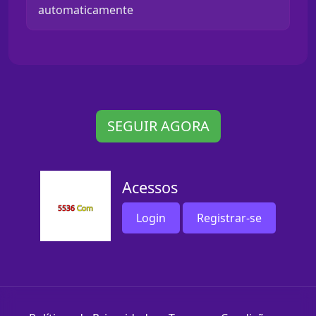
automaticamente
SEGUIR AGORA
Acessos
Login
Registrar-se