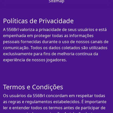
Sitemap
Políticas de Privacidade
A 556Brl valoriza a privacidade de seus usuários e está
empenhada em proteger todas as informações
pessoais fornecidas durante o uso de nossos canais de
comunicação. Todos os dados coletados são utilizados
exclusivamente para fins de melhoria contínua da
experiência de nossos jogadores.
Termos e Condições
Os usuários da 556Brl concordam em respeitar todas
as regras e regulamentos estabelecidos. É importante
ler e entender todos os termos antes de participar de