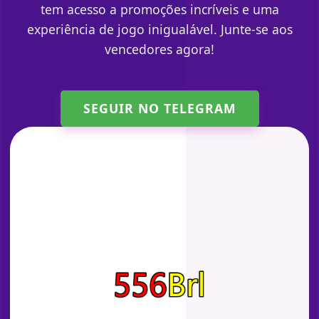
tem acesso a promoções incríveis e uma
experiência de jogo inigualável. Junte-se aos
vencedores agora!
SEGUIR NO TELEGRAM