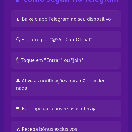
📱 Baixe o app Telegram no seu dispositivo
🔍 Procure por "@55C ComOficial"
👆 Toque em "Entrar" ou "Join"
🔔 Ative as notificações para não perder
nada
💬 Participe das conversas e interaja
🎁 Receba bônus exclusivos