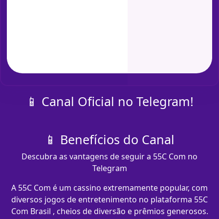
📱 Canal Oficial no Telegram!
📱 Benefícios do Canal
Descubra as vantagens de seguir a 55C Com no
Telegram
A 55C Com é um cassino extremamente popular, com
diversos jogos de entretenimento no plataforma 55C
Com Brasil , cheios de diversão e prêmios generosos.