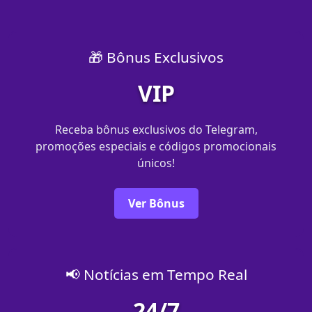
🎁 Bônus Exclusivos
VIP
Receba bônus exclusivos do Telegram,
promoções especiais e códigos promocionais
únicos!
Ver Bônus
📢 Notícias em Tempo Real
24/7