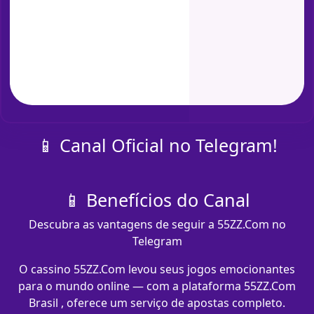
📱 Canal Oficial no Telegram!
📱 Benefícios do Canal
Descubra as vantagens de seguir a 55ZZ.Com no
Telegram
O cassino 55ZZ.Com levou seus jogos emocionantes
para o mundo online — com a plataforma 55ZZ.Com
Brasil , oferece um serviço de apostas completo.