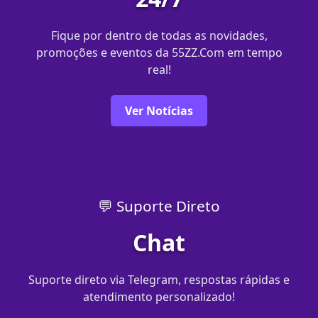
Fique por dentro de todas as novidades,
promoções e eventos da 55ZZ.Com em tempo
real!
Ver Notícias
💬 Suporte Direto
Chat
Suporte direto via Telegram, respostas rápidas e
atendimento personalizado!