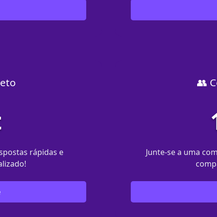
reto
👥 
t
espostas rápidas e
Junte-se a uma com
lizado!
compa
e