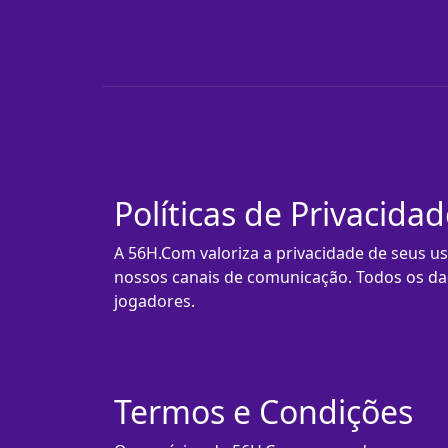
Políticas de Privacida
A 56H.Com valoriza a privacidade de seus 
nossos canais de comunicação. Todos os dad
jogadores.
Termos e Condições