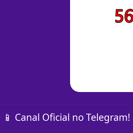
📱 Canal Oficial no Telegram!