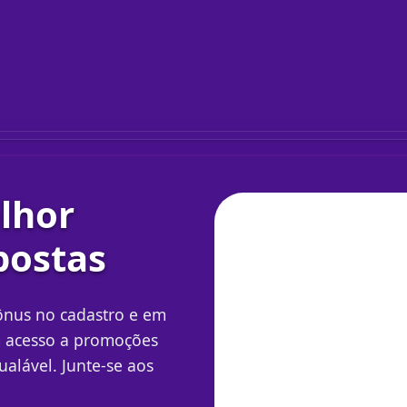
lhor
postas
ônus no cadastro e em
m acesso a promoções
ualável. Junte-se aos