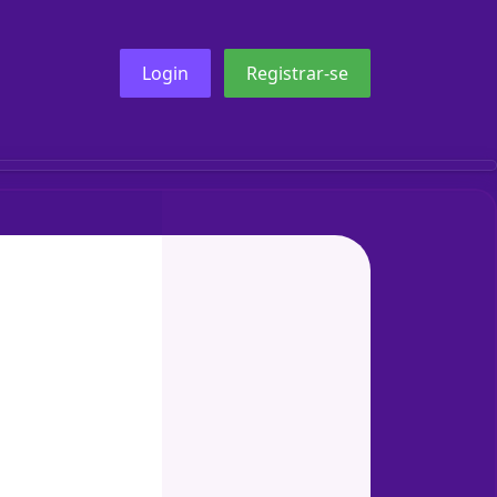
Login
Registrar-se