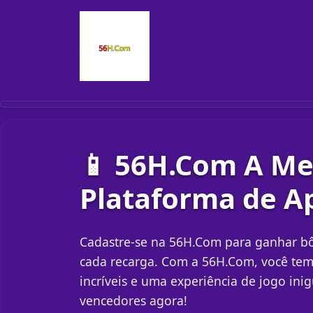
📱 56H.Com A Me
Plataforma de A
Cadastre-se na 56H.Com para ganhar b
cada recarga. Com a 56H.Com, você te
incríveis e uma experiência de jogo inig
vencedores agora!