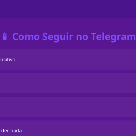
📱 Como Seguir no Telegram
ositivo
erder nada