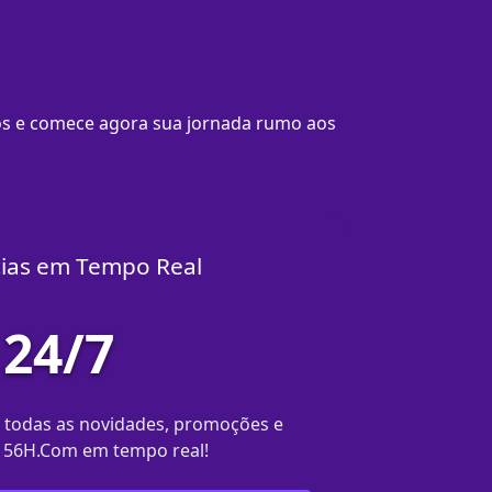
nós e comece agora sua jornada rumo aos
cias em Tempo Real
24/7
e todas as novidades, promoções e
 56H.Com em tempo real!