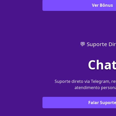
Ver Bônus
💬 Suporte Di
Cha
Suporte direto via Telegram, r
atendimento persona
Falar Suport