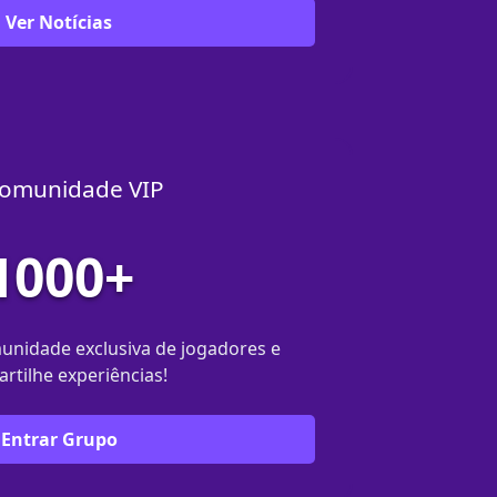
Ver Notícias
Comunidade VIP
1000+
unidade exclusiva de jogadores e
rtilhe experiências!
Entrar Grupo