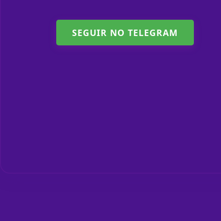
SEGUIR NO TELEGRAM