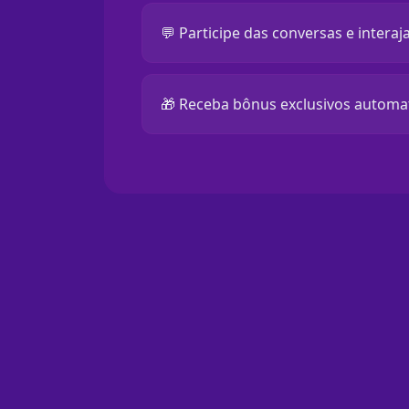
💬 Participe das conversas e interaj
🎁 Receba bônus exclusivos autom