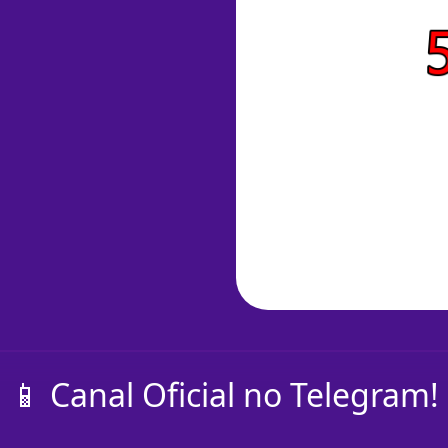
📱 Canal Oficial no Telegram!