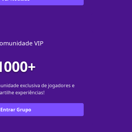
Comunidade VIP
1000+
unidade exclusiva de jogadores e
rtilhe experiências!
Entrar Grupo