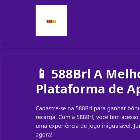
📱 588Brl A Melh
Plataforma de A
Cadastre-se na 588Brl para ganhar bôn
recarga. Com a 588Brl, você tem acesso 
uma experiência de jogo inigualável. J
agora!