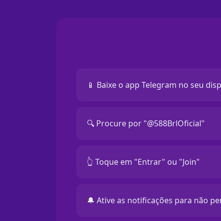
📱 Baixe o app Telegram no seu disp
🔍 Procure por "@588BrlOficial"
👆 Toque em "Entrar" ou "Join"
🔔 Ative as notificações para não p