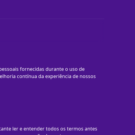
pessoais fornecidas durante o uso de
elhoria contínua da experiência de nossos
ante ler e entender todos os termos antes