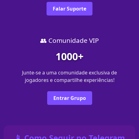
Falar Suporte
👥 Comunidade VIP
1000+
Junte-se a uma comunidade exclusiva de
jogadores e compartilhe experiências!
Entrar Grupo
📱 Como Seguir no Telegram