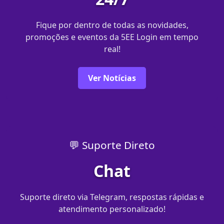
Fique por dentro de todas as novidades,
promoções e eventos da 5EE Login em tempo
real!
Ver Notícias
💬 Suporte Direto
Chat
Suporte direto via Telegram, respostas rápidas e
atendimento personalizado!