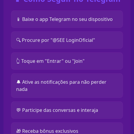
📱 Baixe o app Telegram no seu dispositivo
🔍 Procure por "@5EE LoginOficial"
👆 Toque em "Entrar" ou "Join"
🔔 Ative as notificações para não perder
nada
💬 Participe das conversas e interaja
🎁 Receba bônus exclusivos