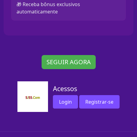
🎁 Receba bônus exclusivos
automaticamente
SEGUIR AGORA
Acessos
Login
Registrar-se