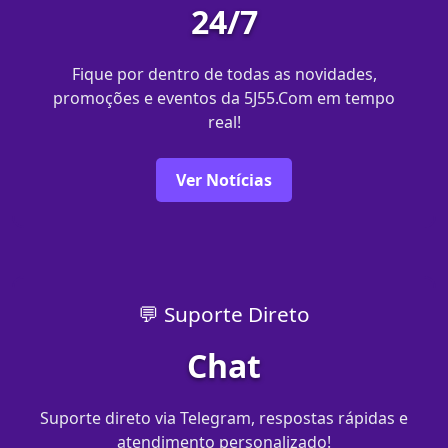
24/7
Fique por dentro de todas as novidades,
promoções e eventos da 5J55.Com em tempo
real!
Ver Notícias
💬 Suporte Direto
Chat
Suporte direto via Telegram, respostas rápidas e
atendimento personalizado!