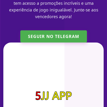
tem acesso a promoções incríveis e uma
experiência de jogo inigualável. Junte-se aos
vencedores agora!
SEGUIR NO TELEGRAM