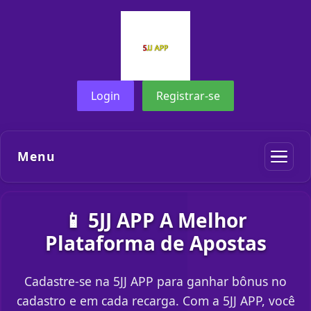
Login
Registrar-se
Menu
📱 5JJ APP A Melhor
Plataforma de Apostas
Cadastre-se na 5JJ APP para ganhar bônus no
cadastro e em cada recarga. Com a 5JJ APP, você