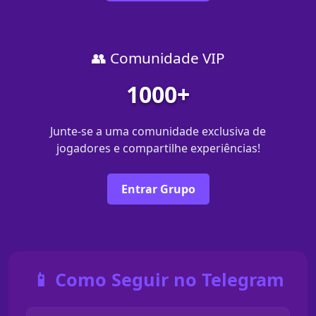
👥 Comunidade VIP
1000+
Junte-se a uma comunidade exclusiva de
jogadores e compartilhe experiências!
Entrar Grupo
📱 Como Seguir no Telegram