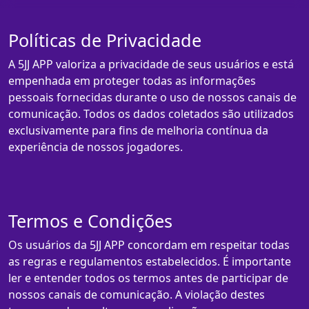
Políticas de Privacidade
A 5JJ APP valoriza a privacidade de seus usuários e está
empenhada em proteger todas as informações
pessoais fornecidas durante o uso de nossos canais de
comunicação. Todos os dados coletados são utilizados
exclusivamente para fins de melhoria contínua da
experiência de nossos jogadores.
Termos e Condições
Os usuários da 5JJ APP concordam em respeitar todas
as regras e regulamentos estabelecidos. É importante
ler e entender todos os termos antes de participar de
nossos canais de comunicação. A violação destes