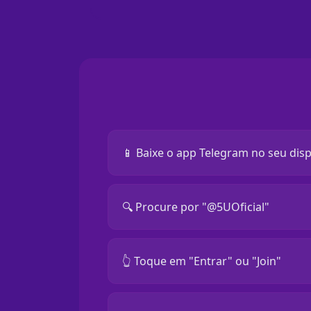
📱 Baixe o app Telegram no seu disp
🔍 Procure por "@5UOficial"
👆 Toque em "Entrar" ou "Join"