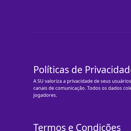
Políticas de Privacida
A 5U valoriza a privacidade de seus usuári
canais de comunicação. Todos os dados cole
jogadores.
Termos e Condições