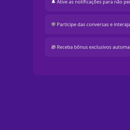
🔔 Ative as notificações para não p
💬 Participe das conversas e interaj
🎁 Receba bônus exclusivos autom