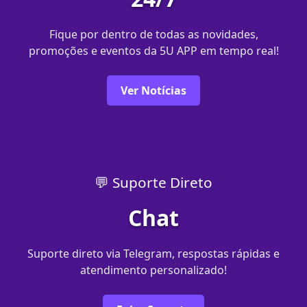
Fique por dentro de todas as novidades,
promoções e eventos da 5U APP em tempo real!
Ver Notícias
💬 Suporte Direto
Chat
Suporte direto via Telegram, respostas rápidas e
atendimento personalizado!