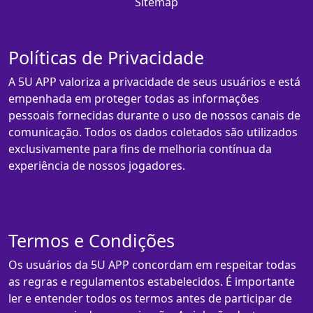
Sitemap
Políticas de Privacidade
A 5U APP valoriza a privacidade de seus usuários e está
empenhada em proteger todas as informações
pessoais fornecidas durante o uso de nossos canais de
comunicação. Todos os dados coletados são utilizados
exclusivamente para fins de melhoria contínua da
experiência de nossos jogadores.
Termos e Condições
Os usuários da 5U APP concordam em respeitar todas
as regras e regulamentos estabelecidos. É importante
ler e entender todos os termos antes de participar de