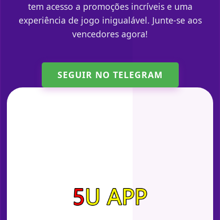
tem acesso a promoções incríveis e uma
experiência de jogo inigualável. Junte-se aos
vencedores agora!
SEGUIR NO TELEGRAM