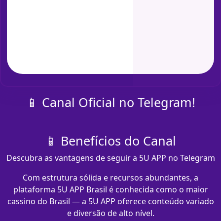
📱 Canal Oficial no Telegram!
📱 Benefícios do Canal
Descubra as vantagens de seguir a 5U APP no Telegram
Com estrutura sólida e recursos abundantes, a
plataforma 5U APP Brasil é conhecida como o maior
cassino do Brasil — a 5U APP oferece conteúdo variado
e diversão de alto nível.