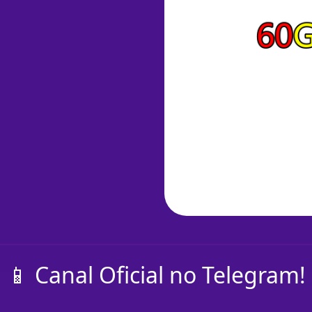
📱 Canal Oficial no Telegram!