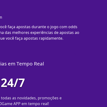
am
você faça apostas durante o jogo com odds
 das melhores experiências de apostas ao
que você faça apostas rapidamente.
cias em Tempo Real
24/7
e todas as novidades, promoções e
60Game APP em tempo real!