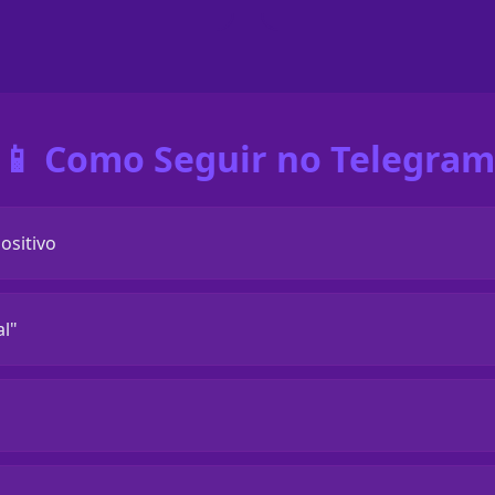
📱 Como Seguir no Telegram
ositivo
l"