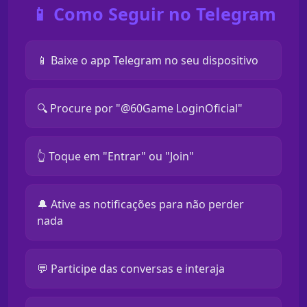
📱 Como Seguir no Telegram
📱 Baixe o app Telegram no seu dispositivo
🔍 Procure por "@60Game LoginOficial"
👆 Toque em "Entrar" ou "Join"
🔔 Ative as notificações para não perder
nada
💬 Participe das conversas e interaja