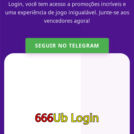
Login, você tem acesso a promoções incríveis e
uma experiência de jogo inigualável. Junte-se aos
vencedores agora!
SEGUIR NO TELEGRAM