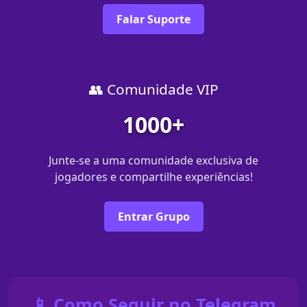
Falar Suporte
👥 Comunidade VIP
1000+
Junte-se a uma comunidade exclusiva de
jogadores e compartilhe experiências!
Entrar Grupo
📱 Como Seguir no Telegram