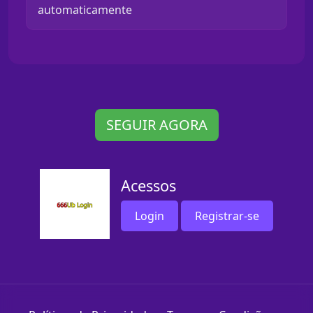
automaticamente
SEGUIR AGORA
Acessos
Login
Registrar-se