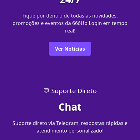
Fique por dentro de todas as novidades,
promoções e eventos da 666Ub Login em tempo
real!
Ver Notícias
💬 Suporte Direto
Chat
Suporte direto via Telegram, respostas rápidas e
atendimento personalizado!