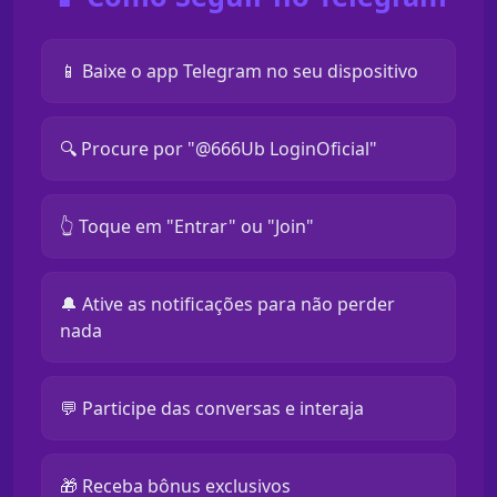
📱 Baixe o app Telegram no seu dispositivo
🔍 Procure por "@666Ub LoginOficial"
👆 Toque em "Entrar" ou "Join"
🔔 Ative as notificações para não perder
nada
💬 Participe das conversas e interaja
🎁 Receba bônus exclusivos