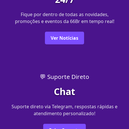
Fique por dentro de todas as novidades,
promoções e eventos da 66Br em tempo real!
Ver Notícias
💬 Suporte Direto
Chat
Suporte direto via Telegram, respostas rápidas e
atendimento personalizado!