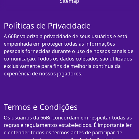
Sitemap
Políticas de Privacidade
A 66Br valoriza a privacidade de seus usuários e está
empenhada em proteger todas as informações
pessoais fornecidas durante o uso de nossos canais de
comunicação. Todos os dados coletados são utilizados
exclusivamente para fins de melhoria contínua da
experiência de nossos jogadores.
Termos e Condições
Os usuários da 66Br concordam em respeitar todas as
regras e regulamentos estabelecidos. É importante ler
e entender todos os termos antes de participar de