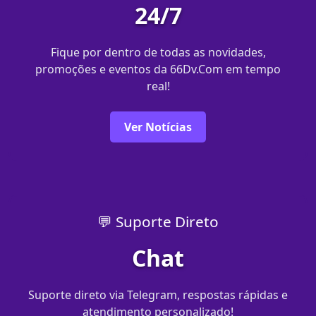
24/7
Fique por dentro de todas as novidades,
promoções e eventos da 66Dv.Com em tempo
real!
Ver Notícias
💬 Suporte Direto
Chat
Suporte direto via Telegram, respostas rápidas e
atendimento personalizado!