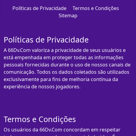
Políticas de Privacidade
Termos e Condições
Sitemap
Políticas de Privacidade
A 66Dv.Com valoriza a privacidade de seus usuários e
está empenhada em proteger todas as informações
pessoais fornecidas durante o uso de nossos canais de
comunicação. Todos os dados coletados são utilizados
exclusivamente para fins de melhoria contínua da
experiência de nossos jogadores.
Termos e Condições
Os usuários da 66Dv.Com concordam em respeitar