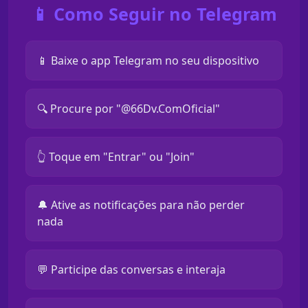
📱 Como Seguir no Telegram
📱 Baixe o app Telegram no seu dispositivo
🔍 Procure por "@66Dv.ComOficial"
👆 Toque em "Entrar" ou "Join"
🔔 Ative as notificações para não perder
nada
💬 Participe das conversas e interaja