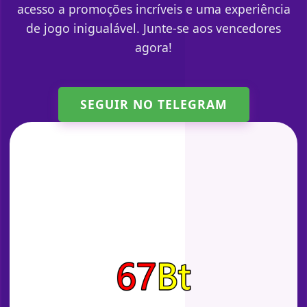
acesso a promoções incríveis e uma experiência
de jogo inigualável. Junte-se aos vencedores
agora!
SEGUIR NO TELEGRAM