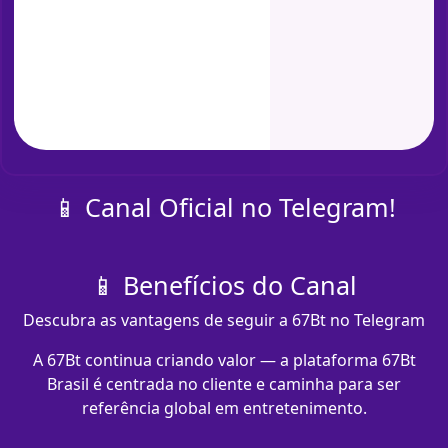
📱 Canal Oficial no Telegram!
📱 Benefícios do Canal
Descubra as vantagens de seguir a 67Bt no Telegram
A 67Bt continua criando valor — a plataforma 67Bt
Brasil é centrada no cliente e caminha para ser
referência global em entretenimento.