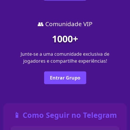
👥 Comunidade VIP
1000+
Junte-se a uma comunidade exclusiva de
jogadores e compartilhe experiências!
Entrar Grupo
📱 Como Seguir no Telegram