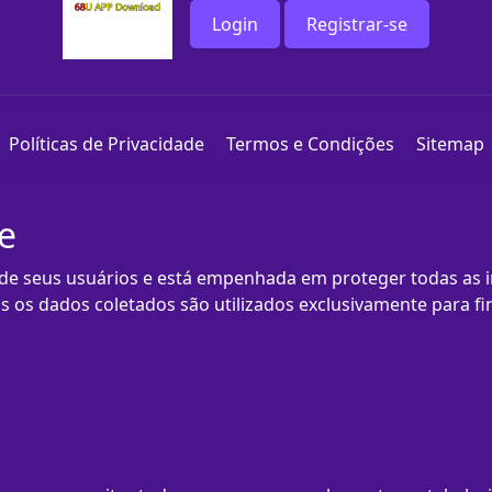
Login
Registrar-se
Políticas de Privacidade
Termos e Condições
Sitemap
de
 de seus usuários e está empenhada em proteger todas as 
 os dados coletados são utilizados exclusivamente para fi