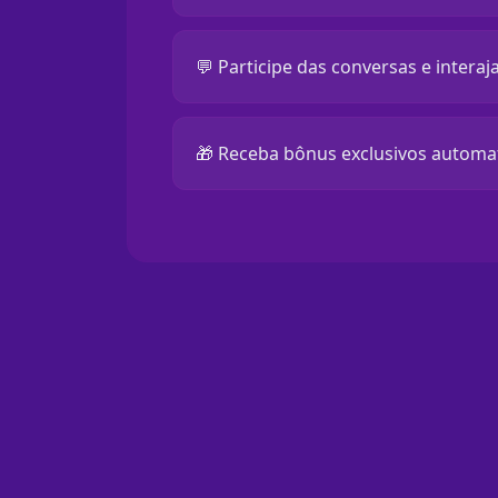
💬 Participe das conversas e interaj
🎁 Receba bônus exclusivos autom