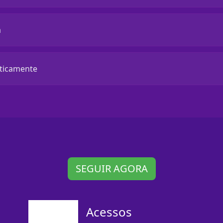
a
aticamente
SEGUIR AGORA
Acessos