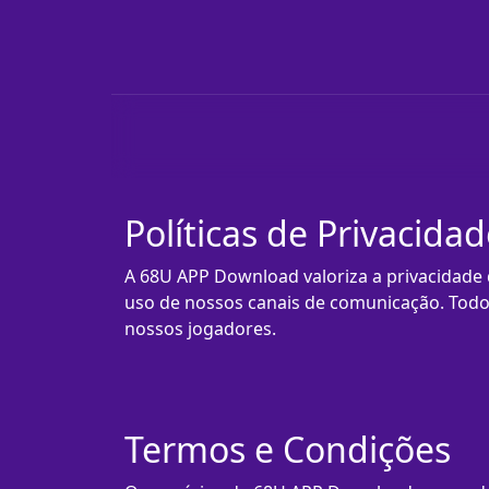
Políticas de Privacida
A 68U APP Download valoriza a privacidade
uso de nossos canais de comunicação. Todos
nossos jogadores.
Termos e Condições