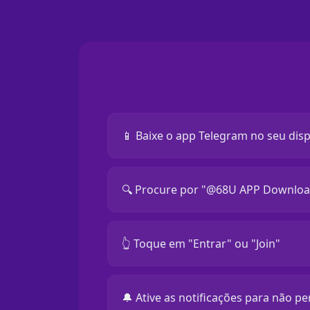
📱 Baixe o app Telegram no seu disp
🔍 Procure por "@68U APP Download
👆 Toque em "Entrar" ou "Join"
🔔 Ative as notificações para não p