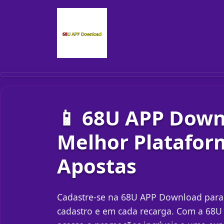
📱 68U APP Down
Melhor Platafor
Apostas
Cadastre-se na 68U APP Download para
cadastro e em cada recarga. Com a 68