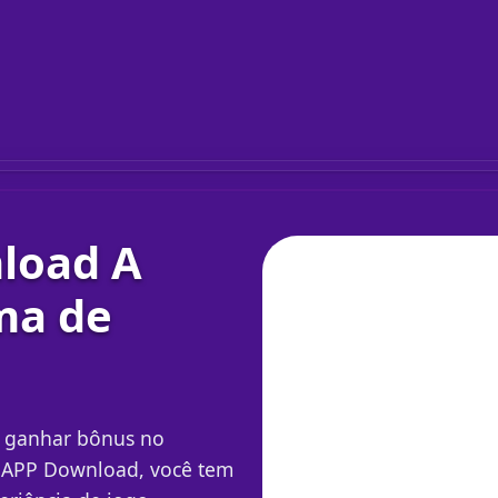
load A
ma de
 ganhar bônus no
U APP Download, você tem