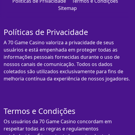
Políticas de Privacidade
Termos e Condições
Sitemap
Políticas de Privacidade
A 70 Game Casino valoriza a privacidade de seus
usuários e está empenhada em proteger todas as
informações pessoais fornecidas durante o uso de
nossos canais de comunicação. Todos os dados
coletados são utilizados exclusivamente para fins de
melhoria contínua da experiência de nossos jogadores.
Termos e Condições
Os usuários da 70 Game Casino concordam em
respeitar todas as regras e regulamentos