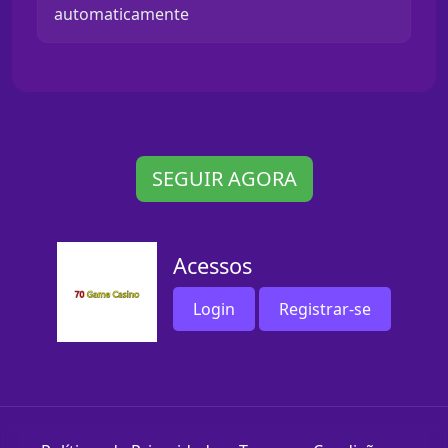
automaticamente
SEGUIR AGORA
Acessos
Login
Registrar-se