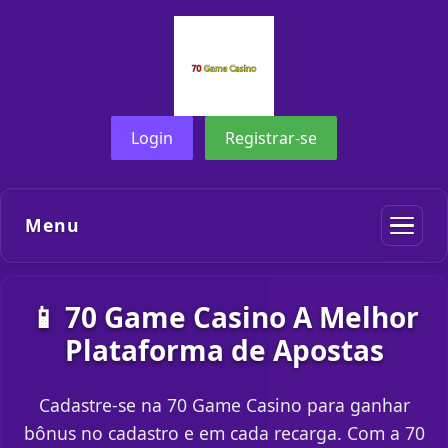
Login
Registrar-se
Menu
📱 70 Game Casino A Melhor
Plataforma de Apostas
Cadastre-se na 70 Game Casino para ganhar
bônus no cadastro e em cada recarga. Com a 70