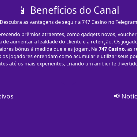
📱 Benefícios do Canal
Descubra as vantagens de seguir a 747 Casino no Telegra
recendo prêmios atraentes, como gadgets novos, vouchers 
e aumentar a lealdade do cliente e a retenção. Os jogado
iores bônus à medida que eles jogam. Na
747 Casino
, as 
s os jogadores entendam como acumular e utilizar seus pon
ntes até os mais experientes, criando um ambiente divertido
sivos
📢 Notí