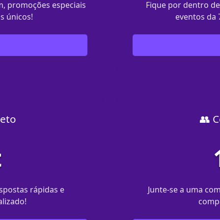
m, promoções especiais
Fique por dentro d
s únicos!
eventos da 
reto
👥 
t
espostas rápidas e
Junte-se a uma com
lizado!
compa