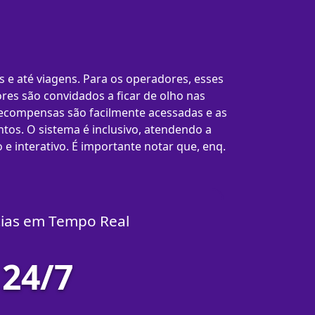
m
e até viagens. Para os operadores, esses
res são convidados a ficar de olho nas
recompensas são facilmente acessadas e as
tos. O sistema é inclusivo, atendendo a
 e interativo. É importante notar que, enq.
cias em Tempo Real
24/7