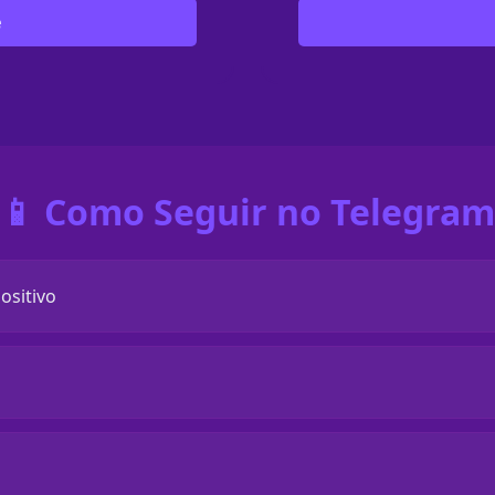
e
📱 Como Seguir no Telegram
ositivo
"