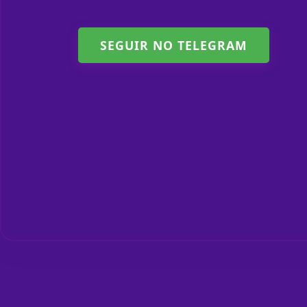
SEGUIR NO TELEGRAM