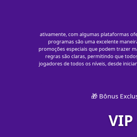
ativamente, com algumas plataformas ofe
programas são uma excelente maneira d
promoções especiais que podem trazer ma
regras são claras, permitindo que todo
jogadores de todos os níveis, desde inicia
🎁 Bônus Exclu
VIP