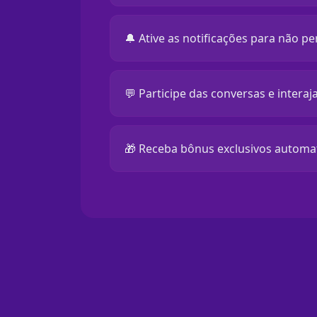
🔔 Ative as notificações para não p
💬 Participe das conversas e interaj
🎁 Receba bônus exclusivos autom