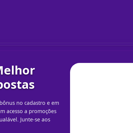
Melhor
postas
 bônus no cadastro e em
tem acesso a promoções
ualável. Junte-se aos