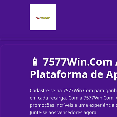
📱 7577Win.Com 
Plataforma de A
Cadastre-se na 7577Win.Com para ganh
em cada recarga. Com a 7577Win.Com, 
promoções incríveis e uma experiência d
Junte-se aos vencedores agora!