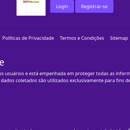
Login
Registrar-se
Políticas de Privacidade
Termos e Condições
Sitemap
de
eus usuários e está empenhada em proteger todas as infor
dados coletados são utilizados exclusivamente para fins d