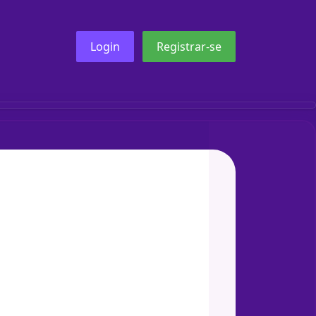
Login
Registrar-se