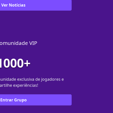
Ver Notícias
Comunidade VIP
1000+
unidade exclusiva de jogadores e
rtilhe experiências!
Entrar Grupo