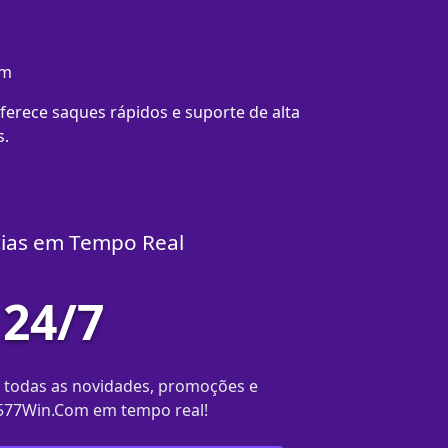
am
erece saques rápidos e suporte de alta
s.
cias em Tempo Real
24/7
e todas as novidades, promoções e
577Win.Com em tempo real!