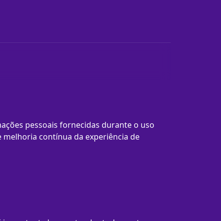
mações pessoais fornecidas durante o uso
e melhoria contínua da experiência de