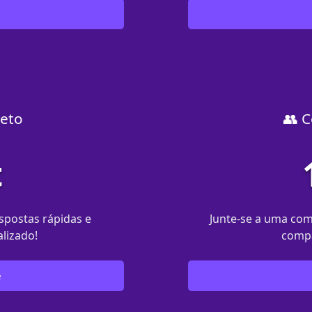
reto
👥 
t
espostas rápidas e
Junte-se a uma com
lizado!
compa
e