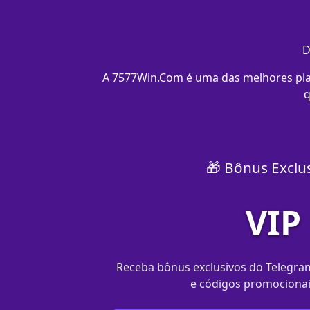
D
A 7577Win.Com é uma das melhores plat
q
🎁 Bônus Exclu
VIP
Receba bônus exclusivos do Telegra
e códigos promocionai