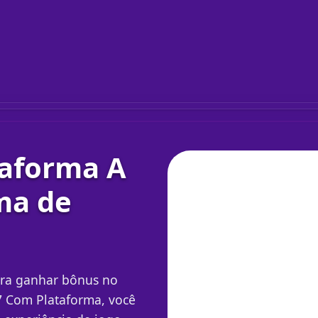
taforma A
ma de
ara ganhar bônus no
7 Com Plataforma, você