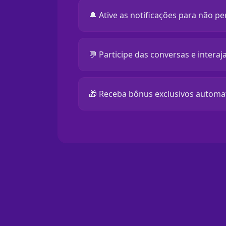
🔔 Ative as notificações para não p
💬 Participe das conversas e interaj
🎁 Receba bônus exclusivos autom