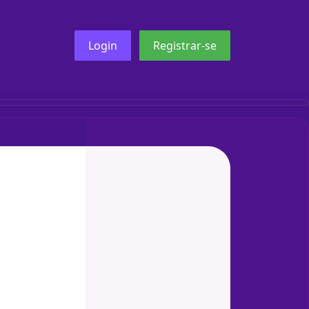
Login
Registrar-se