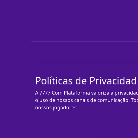
Políticas de Privacida
A 7777 Com Plataforma valoriza a privacid
o uso de nossos canais de comunicação. Tod
nossos jogadores.