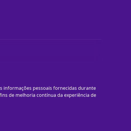
as informações pessoais fornecidas durante
fins de melhoria contínua da experiência de