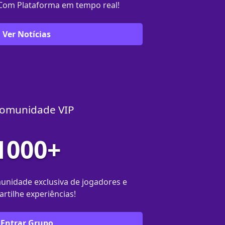
Com Plataforma em tempo real!
Ver Notícias
Comunidade VIP
1000+
unidade exclusiva de jogadores e
rtilhe experiências!
Entrar Grupo