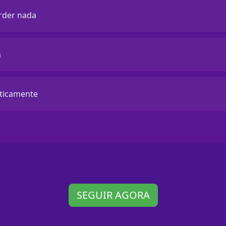
erder nada
a
aticamente
SEGUIR AGORA