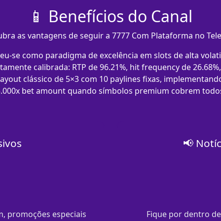
📱 Benefícios do Canal
bra as vantagens de seguir a 7777 Com Plataforma no Te
ceu-se como paradigma de excelência em slots de alta vola
amente calibrada: RTP de 96.21%, hit frequency de 26.68%, e
d layout clássico de 5×3 com 10 paylines fixas, implementa
 5.000x bet amount quando símbolos premium cobrem todos
sivos
📢 Notí
m, promoções especiais
Fique por dentro d