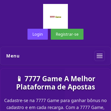
Login
Registrar-se
Menu
📱 7777 Game A Melhor
Plataforma de Apostas
Cadastre-se na 7777 Game para ganhar bônus no
cadastro e em cada recarga. Com a 7777 Game,