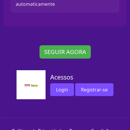
automaticamente
SEGUIR AGORA
Acessos
Login
Registrar-se