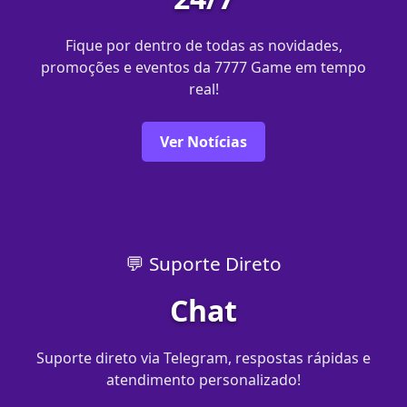
Fique por dentro de todas as novidades,
promoções e eventos da 7777 Game em tempo
real!
Ver Notícias
💬 Suporte Direto
Chat
Suporte direto via Telegram, respostas rápidas e
atendimento personalizado!