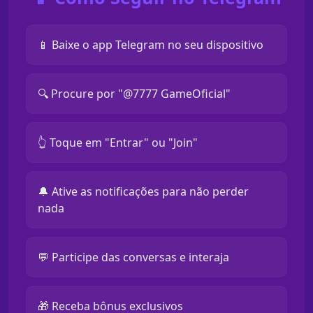
📱 Baixe o app Telegram no seu dispositivo
🔍 Procure por "@7777 GameOficial"
👆 Toque em "Entrar" ou "Join"
🔔 Ative as notificações para não perder
nada
💬 Participe das conversas e interaja
🎁 Receba bônus exclusivos