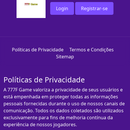
Login
Registrar-se
Políticas de Privacidade
Termos e Condições
Sitemap
Políticas de Privacidade
A 777F Game valoriza a privacidade de seus usuários e
está empenhada em proteger todas as informações
pessoais fornecidas durante o uso de nossos canais de
comunicação. Todos os dados coletados são utilizados
exclusivamente para fins de melhoria contínua da
experiência de nossos jogadores.