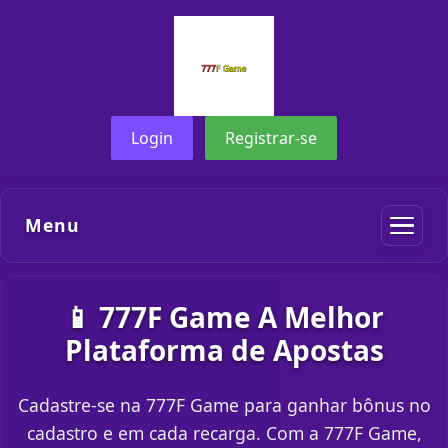
Login
Registrar-se
Menu
📱 777F Game A Melhor
Plataforma de Apostas
Cadastre-se na 777F Game para ganhar bônus no
cadastro e em cada recarga. Com a 777F Game,