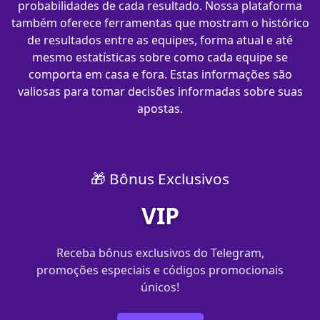
probabilidades de cada resultado. Nossa plataforma
também oferece ferramentas que mostram o histórico
de resultados entre as equipes, forma atual e até
mesmo estatísticas sobre como cada equipe se
comporta em casa e fora. Estas informações são
valiosas para tomar decisões informadas sobre suas
apostas.
🎁 Bônus Exclusivos
VIP
Receba bônus exclusivos do Telegram,
promoções especiais e códigos promocionais
únicos!