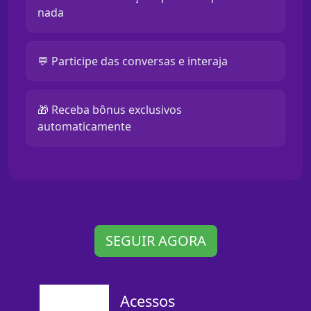
nada
💬 Participe das conversas e interaja
🎁 Receba bônus exclusivos
automaticamente
SEGUIR AGORA
Acessos