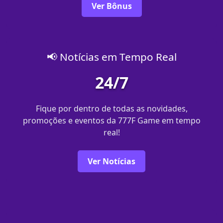
Ver Bônus
📢 Notícias em Tempo Real
24/7
Fique por dentro de todas as novidades,
promoções e eventos da 777F Game em tempo
real!
Ver Notícias