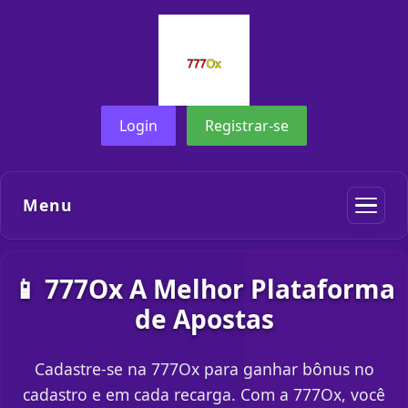
Login
Registrar-se
Menu
📱 777Ox A Melhor Plataforma
de Apostas
Cadastre-se na 777Ox para ganhar bônus no
cadastro e em cada recarga. Com a 777Ox, você