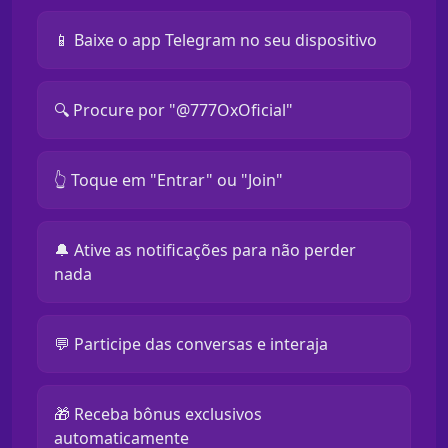
📱 Baixe o app Telegram no seu dispositivo
🔍 Procure por "@777OxOficial"
👆 Toque em "Entrar" ou "Join"
🔔 Ative as notificações para não perder
nada
💬 Participe das conversas e interaja
🎁 Receba bônus exclusivos
automaticamente