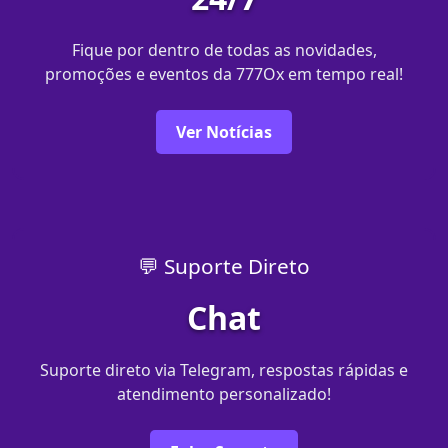
Fique por dentro de todas as novidades,
promoções e eventos da 777Ox em tempo real!
Ver Notícias
💬 Suporte Direto
Chat
Suporte direto via Telegram, respostas rápidas e
atendimento personalizado!