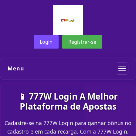
Login
Registrar-se
Menu
📱 777W Login A Melhor
Plataforma de Apostas
Cadastre-se na 777W Login para ganhar bônus no
cadastro e em cada recarga. Com a 777W Login,