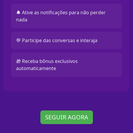
🔔 Ative as notificações para não perder
nada
💬 Participe das conversas e interaja
🎁 Receba bônus exclusivos
automaticamente
SEGUIR AGORA