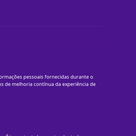
formações pessoais fornecidas durante o
ns de melhoria contínua da experiência de