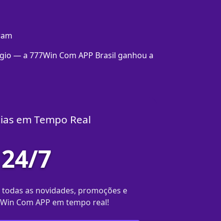
ram
ígio — a 777Win Com APP Brasil ganhou a
cias em Tempo Real
24/7
e todas as novidades, promoções e
7Win Com APP em tempo real!