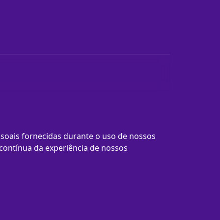
ssoais fornecidas durante o uso de nossos
 contínua da experiência de nossos