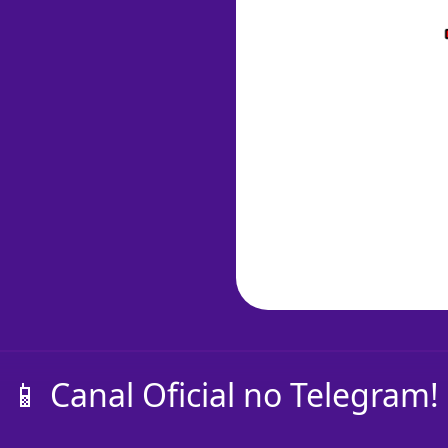
📱 Canal Oficial no Telegram!