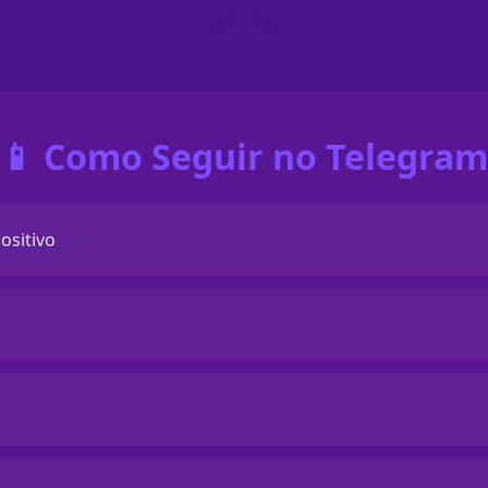
📱 Como Seguir no Telegram
ositivo