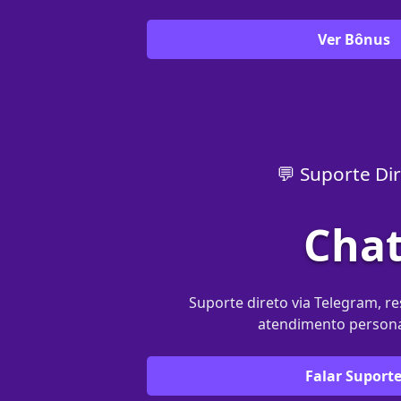
Ver Bônus
💬 Suporte Di
Cha
Suporte direto via Telegram, r
atendimento persona
Falar Suport