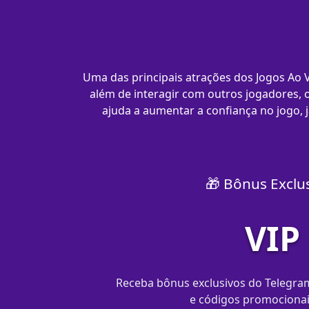
Uma das principais atrações dos Jogos Ao V
além de interagir com outros jogadores, 
ajuda a aumentar a confiança no jogo, 
🎁 Bônus Exclu
VIP
Receba bônus exclusivos do Telegra
e códigos promocionai