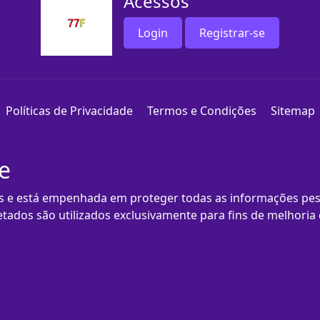
Acessos
Login
Registrar-se
Políticas de Privacidade
Termos e Condições
Sitemap
de
ios e está empenhada em proteger todas as informações pe
tados são utilizados exclusivamente para fins de melhoria