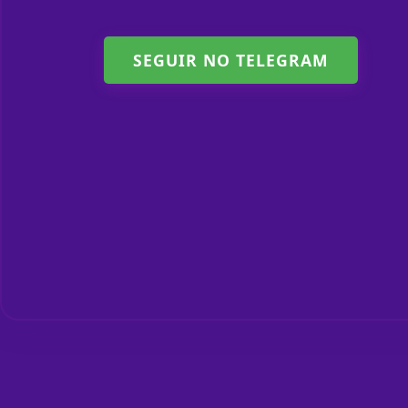
SEGUIR NO TELEGRAM