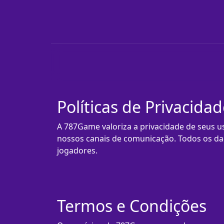
Políticas de Privacida
A 787Game valoriza a privacidade de seus 
nossos canais de comunicação. Todos os dad
jogadores.
Termos e Condições