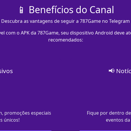
📱 Benefícios do Canal
Descubra as vantagens de seguir a 787Game no Telegram
ível com o APK da 787Game, seu dispositivo Android deve at
recomendados:
sivos
📢 Notí
m, promoções especiais
Fique por dentro d
s únicos!
eventos da