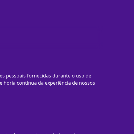
es pessoais fornecidas durante o uso de
elhoria contínua da experiência de nossos