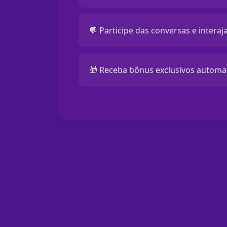
💬 Participe das conversas e interaj
🎁 Receba bônus exclusivos autom