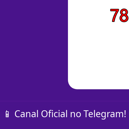
📱 Canal Oficial no Telegram!