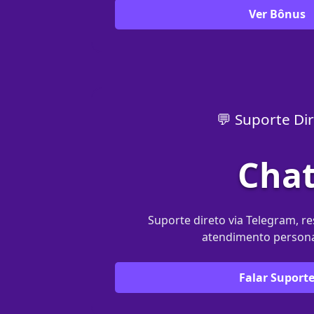
Ver Bônus
💬 Suporte Di
Cha
Suporte direto via Telegram, r
atendimento persona
Falar Suport