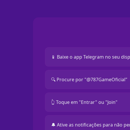
📱 Baixe o app Telegram no seu disp
🔍 Procure por "@787GameOficial"
👆 Toque em "Entrar" ou "Join"
🔔 Ative as notificações para não p