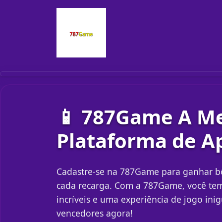
📱 787Game A M
Plataforma de A
Cadastre-se na 787Game para ganhar b
cada recarga. Com a 787Game, você te
incríveis e uma experiência de jogo inig
vencedores agora!