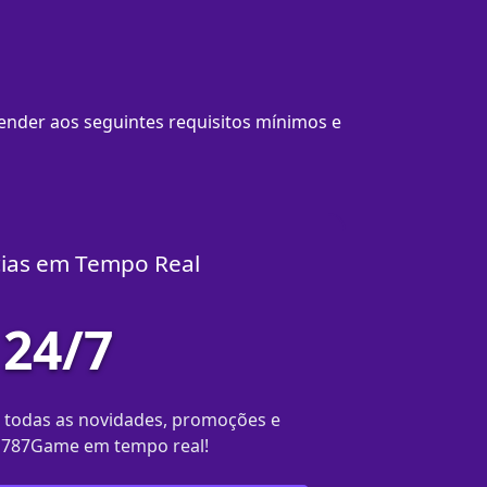
ender aos seguintes requisitos mínimos e
cias em Tempo Real
24/7
e todas as novidades, promoções e
 787Game em tempo real!