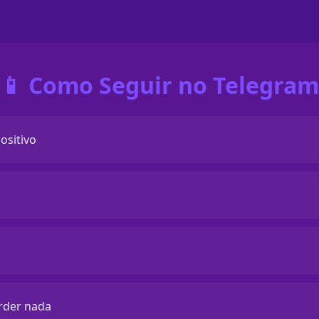
📱 Como Seguir no Telegram
ositivo
erder nada